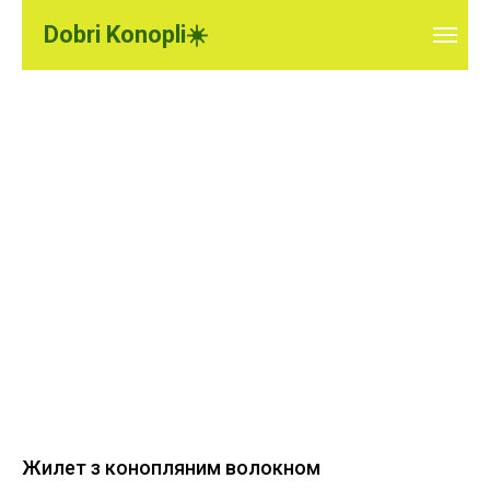
Dobri Konopli☀️
Жилет з конопляним волокном