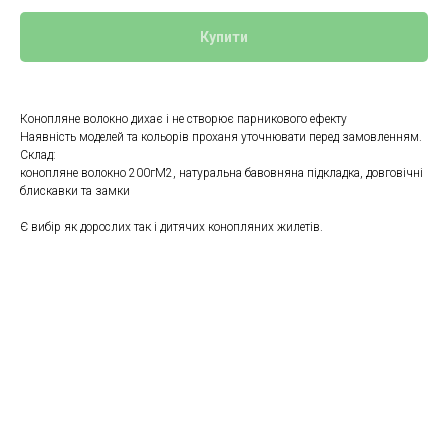
Купити
Конопляне волокно дихає і не створює парникового ефекту
Наявність моделей та кольорів проханя уточнювати перед замовленням.
Склад:
конопляне волокно 200гМ2, натуральна бавовняна підкладка, довговічні
блискавки та замки
Є вибір як дорослих так і дитячих конопляних жилетів.