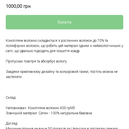
1000,00
грн.
Купити
Конопляне волокно складається з рослинних волокон до 70% та
поліефірних волокон, що робить цей матеріал одним з найекологічніших у
світі, що ідеально підходить для пошиття ковдр.
Пропускає повітря та абсорбує вологу.
Завдяки креативному дизайну та кольоровий гаммі, постіль можна не
застеляти.
Склад:
Наповнювач: Конопляне волокно 400 грМ2
Зовнішній матеріал: Сатин - 100% натуральна бавовна
Догляд:
Машинне прання не вище 30 градусів за Цельсієм в лагідному режимі