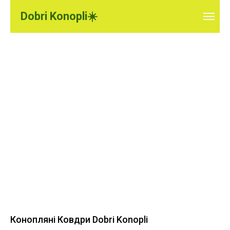
Dobri Konopli☀️
Конопляні Ковдри Dobri Konopli