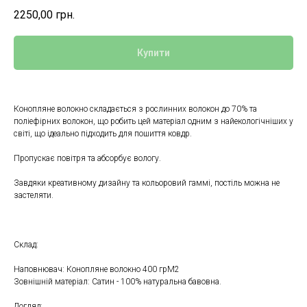
2250,00
грн.
Купити
Конопляне волокно складається з рослинних волокон до 70% та
поліефірних волокон, що робить цей матеріал одним з найекологічніших у
світі, що ідеально підходить для пошиття ковдр.
Пропускає повітря та абсорбує вологу.
Завдяки креативному дизайну та кольоровий гаммі, постіль можна не
застеляти.
Склад:
Наповнювач: Конопляне волокно 400 грМ2
Зовнішній матеріал: Сатин - 100% натуральна бавовна.
Догляд: